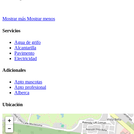
Mostrar más
Mostrar menos
Servicios
Agua de grifo
Alcantarilla
Pavimento
Electricidad
Adicionales
Apto mascotas
Apto profesional
Alberca
Ubicación
+
−