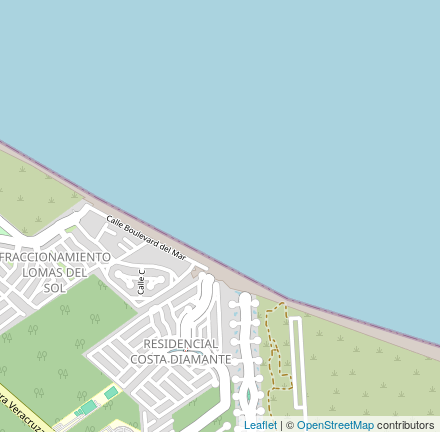
Leaflet
| ©
OpenStreetMap
contributors